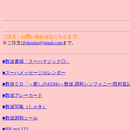
ご注文・お問い合わせはこちらまで。
※ご注文は
rinsuha@gmail.com
まで。
■数波書籍「スーハマジック◎」
■スーハメッセージカレンダー
■数波ＣＤ「～癒しの432Hz～数波 調和シンフォニー/西村直
■数波アレーカード
■数波写氣（しゃき）
■数波調和シール
■BB seal 123