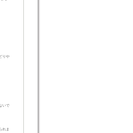
どりや
ないで
られま