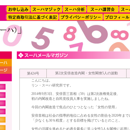
第2次安倍改造内閣・女性閣僚5人の波動
第424号
こんにちは。
リン・スーハ研究所です。
2014年9月3日、安倍晋三首相（59）は第2次政権発足後、
初の内閣改造と自民党役員人事を実施しましたね。
今回の内閣改造で焦点のひとつとなった「女性の登用」
安倍首相は社会の指導的地位に占める女性の割合を2020年まで
「少なくも30％程度」とする目標を掲げているとのこと。
女性の活躍を進めるため過去最多に並ぶ女性5人を閣僚に起用