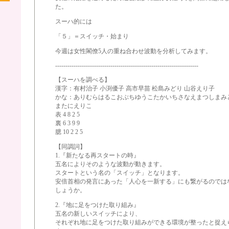
た。
スーハ的には
「５」＝スイッチ・始まり
今週は女性閣僚5人の重ね合わせ波動を分析してみます。
----------------------------------------------------------------------
【スーハを調べる】
漢字：有村治子 小渕優子 高市早苗 松島みどり 山谷えり子
かな：ありむらはるこおぶちゆうこたかいちさなえまつしまみ
またにえりこ
表 4 8 2 5
裏 6 3 9 9
臆 10 2 2 5
【同調詞】
1.『新たなる再スタートの時』
五名によりそのような波動が動きます。
スタートという名の「スイッチ」となります。
安倍首相の発言にあった「人心を一新する」にも繋がるのでは
しょうか。
2.『地に足をつけた取り組み』
五名の新しいスイッチにより、
それぞれ地に足をつけた取り組みができる環境が整ったと捉え