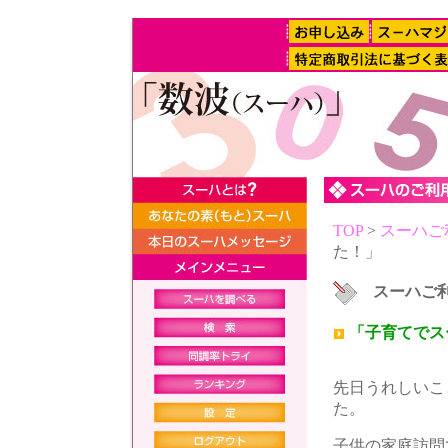
TOP
>
スーハご
た！」
スーハご
「子育てでス
先日うれしいこ
た。
子供の家庭訪問