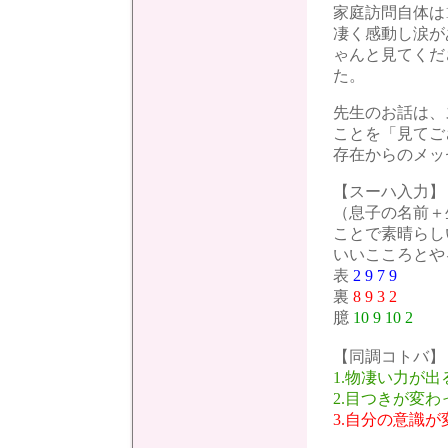
家庭訪問自体は
凄く感動し涙が
ゃんと見てくだ
た。
先生のお話は、
ことを「見てご
存在からのメッ
【スーハ入力】
（息子の名前＋
ことで素晴らし
いいこころとや
表
2 9 7 9
裏
8 9 3 2
臆
10 9 10 2
【同調コトバ】
1.物凄い力が出
2.目つきが変わ
3.自分の意識