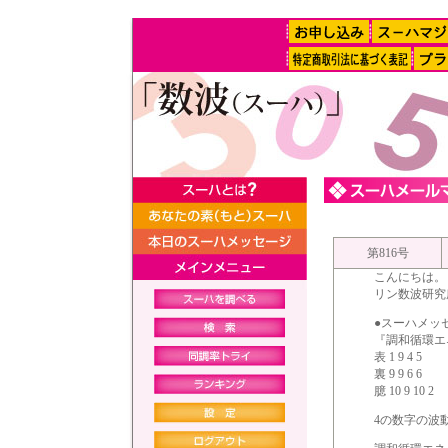
第816号
こんにちは。
リン数波研究
●スーハメッ
『調和循環エ
表 1 9 4 5
裏 9 9 6 6
臆 10 9 10 2
4の数字の波