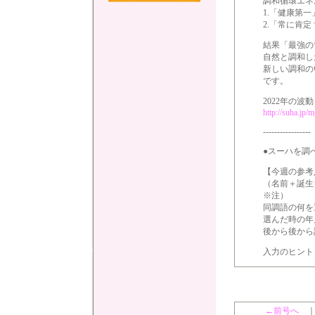
調和循環エネ
1.「健康第
2.「常に肯定
結果「最強の
自然と調和し
新しい調和の
です。
2022年の波動
http://suha.jp
-----------------
●スーハを調
【今週の参考
（名前＋誕生
※注）
同調語の何を
選んだ時の年
後から後から
入力のヒント
←前号へ