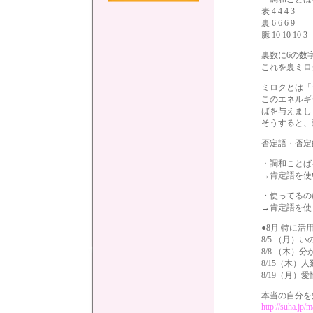
表 4 4 4 3
裏 6 6 6 9
臆 10 10 10 3
裏数に6の数
これを裏ミロ
ミロクとは「
このエネルギ
ばを与えまし
そうすると、
否定語・否定
・調和ことば
→肯定語を使
・使ってるの
→肯定語を使
●8月 特に
8/5 （月）
8/8 （木
8/15（木）
8/19（月
本当の自分を
http://suha.jp/