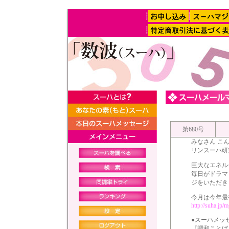
第680号
みなさん こ
リンスーハ研
巨大なエネル
毎日がドラマ
ジをいただき
今月は今年最
http://suha.jp
●スーハメッ
『調和ことば