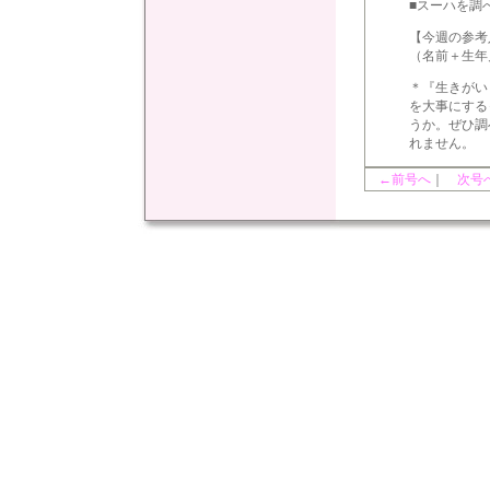
■スーハを調
【今週の参考
（名前＋生年
＊『生きがい
を大事にする
うか。ぜひ調
れません。
←前号へ
｜
次号