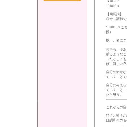
６10９７
101010３
【同調詞】
◎命ゎ調和で
‘101010３
照）
以下、命につ
――――――
何事も、今あ
破るようなこ
ったとしても
ば、新しい良
自分の命がな
ていくことで
自分に与えら
ていくことこ
だと思う。
――――――
これからの自
精子と卵子が
は調和そのも