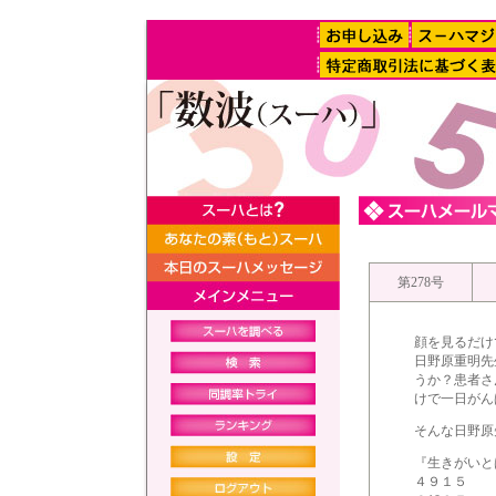
第278号
顔を見るだけ
日野原重明先
うか？患者さ
けで一日がん
そんな日野原
『生きがいと
４９１５