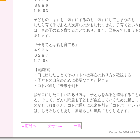
２２２６
８８８６
101010３
子どもの「キ」を「氣」にするのも「気」にしてしまうのも、
したら育て手である人次第なのかもしれません。子育てという
は、その子の氣を育てることであり、また、己をみてしまうも
あります。
『子育てとは氣を育てる』
４９２６
６２８７
10２10４
【同調詞】
・口に出したことでそのコトバは存在のあり方を確認する
・子どもの自立のために必要なことが起こる
・コトバ通りに未来を創る
親が口にしたコトバのあり方は、子どもをみると確認すること
る。そして、どんな問題も子どもが自立していくために起こっ
のかもしれません。コトバ通りに未来を創る「コトバ」という
は、おそろしくもあり、素晴らしい道具にもなりえます。
←前号へ
｜
次号へ→
｜
一覧
Copyright 2006 APPLINET