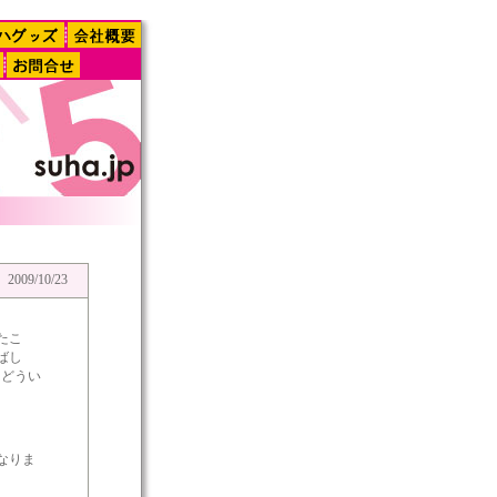
2009/10/23
たこ
ばし
はどうい
なりま