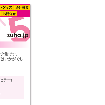
ンク集です。
てはいかがでし
セラー)
。
ー