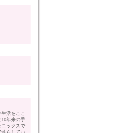
。
い生活をここ
10年来の手
ェニックスで
で暮らしてい