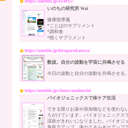
https://ameblo.jp/414935/
いのちの研究所 Wai
健康指導箋
*ことばのサプリメント
*調和食
*聴くサプリメント
https://ameblo.jp/hirogarukansya/
数波。自分の波動を宇宙に共鳴させる
今日の波動と自分の波動を共鳴させる
https://ameblo.jp/chouwanoinochi/
バイオジェニックスで体ケア生活
できる限りお薬や添加物などを使わな
ろがけています。バイオジェニックスで
湿疹がきれいになりました。バイオジ
免疫力アップ、体のエネルギーアップ